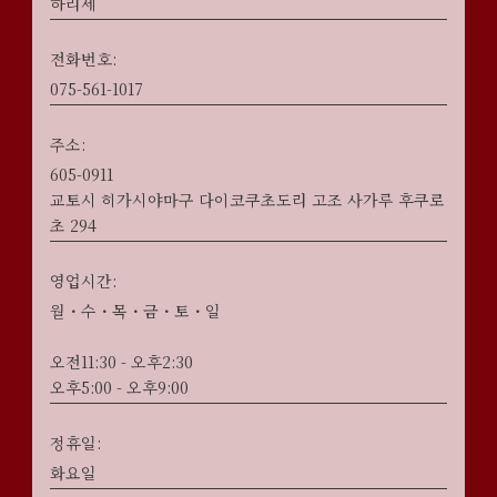
하리세
전화번호:
075-561-1017
주소:
605-0911
교토시 히가시야마구 다이코쿠초도리 고조 사가루 후쿠로
초 294
영업시간:
월・수・목・금・토・일
오전11:30 - 오후2:30
오후5:00 - 오후9:00
정휴일:
화요일