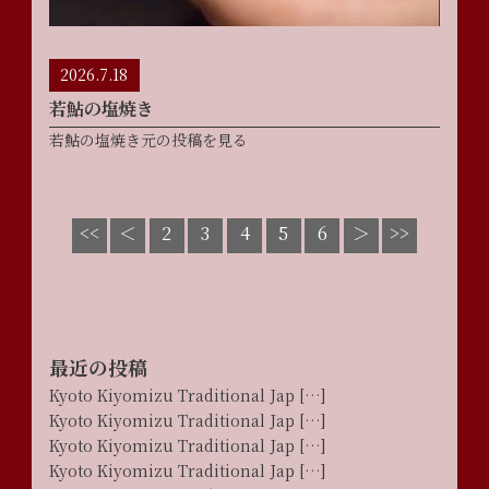
2026.7.18
若鮎の塩焼き
若鮎の塩焼き元の投稿を見る
4
<<
＜
2
3
5
6
＞
>>
最近の投稿
Kyoto Kiyomizu Traditional Jap […]
Kyoto Kiyomizu Traditional Jap […]
Kyoto Kiyomizu Traditional Jap […]
Kyoto Kiyomizu Traditional Jap […]