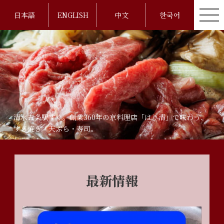
日本語
ENGLISH
中文
한국어
清水五条駅すぐ。創業360年の京料理店「はり清」で味わう、
すき焼き・天ぷら・寿司。
最新情報