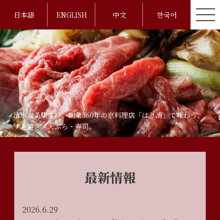
日本語
ENGLISH
中文
한국어
清水五条駅すぐ。創業360年の京料理店「はり清」で味わう、
すき焼き・天ぷら・寿司。
最新情報
2026.6.29