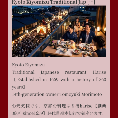
Kyoto Kiyomizu Traditional Jap […]
Kyoto Kiyomizu
Traditional Japanese restaurant Harise
【Established in 1659 with a history of 360
years】
14th-generation owner Tomoyuki Morimoto
お元気様です。京都お料理はり清harise【創業
360年since1659】14代目森本知行で御座います。