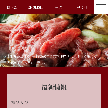
日本語
ENGLISH
中文
한국어
清水五条駅すぐ。創業360年の京料理店「はり清」で味わう、
すき焼き・天ぷら・寿司。
最新情報
2026.6.26