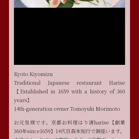
Kyoto Kiyomizu
Traditional Japanese restaurant Harise
【Established in 1659 with a history of 360
years】
14th-generation owner Tomoyuki Morimoto
お元気様です。京都お料理はり清harise【創業
360年since1659】14代目森本知行で御座います。