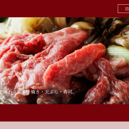
日
」で味わう、すき焼き・天ぷら・寿司。