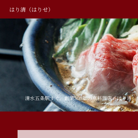
はり清（はりせ）
清水五条駅すぐ。創業360年の京料理店「はり清