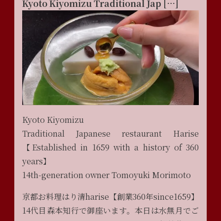
Kyoto Kiyomizu Traditional Jap […]
Kyoto Kiyomizu
Traditional Japanese restaurant Harise
【Established in 1659 with a history of 360
years】
14th-generation owner Tomoyuki Morimoto
京都お料理はり清harise【創業360年since1659】
14代目森本知行で御座います。本日は水無月でご