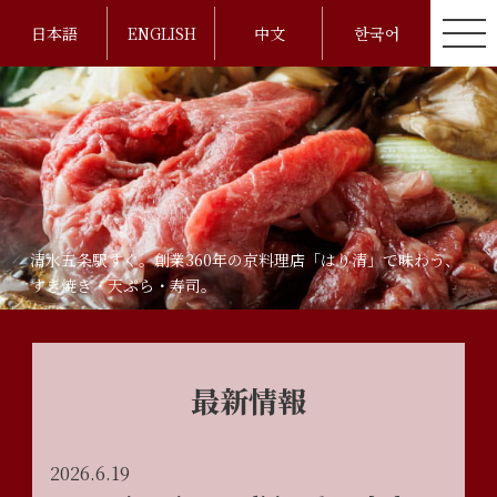
日本語
ENGLISH
中文
한국어
清水五条駅すぐ。創業360年の京料理店「はり清」で味わう、
すき焼き・天ぷら・寿司。
最新情報
2026.6.19