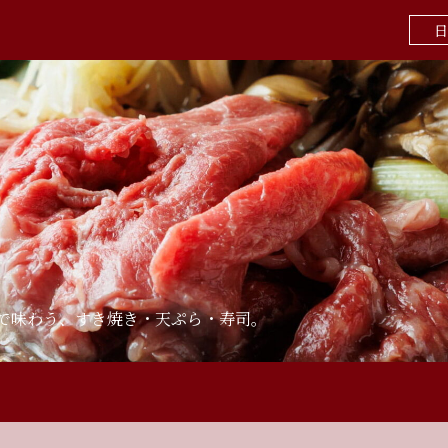
日
」で味わう、すき焼き・天ぷら・寿司。