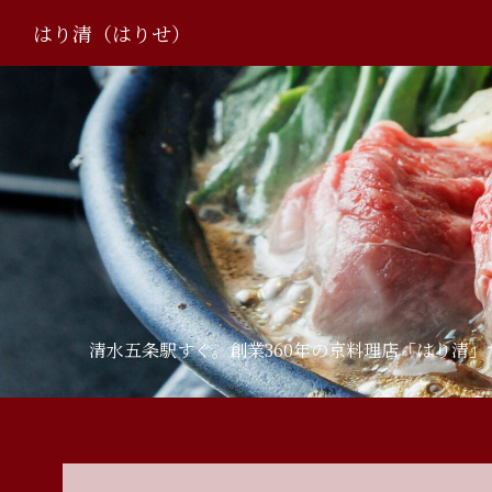
はり清（はりせ）
清水五条駅すぐ。創業360年の京料理店「はり清