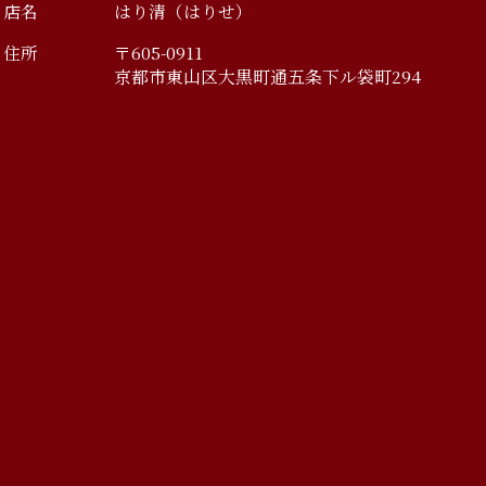
店名
はり清（はりせ）
住所
〒605-0911
京都市東山区大黒町通五条下ル袋町294