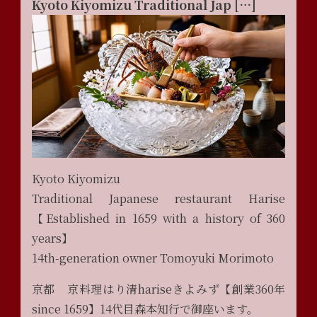
Kyoto Kiyomizu Traditional Jap […]
Kyoto Kiyomizu
Traditional Japanese restaurant Harise
【Established in 1659 with a history of 360
years】
14th-generation owner Tomoyuki Morimoto
京都 京料理はり清hariseきよみず【創業360年
since 1659】14代目森本知行で御座います。