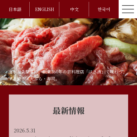
日本語
ENGLISH
中文
한국어
清水五条駅すぐ。創業360年の京料理店「はり清」で味わう、
すき焼き・天ぷら・寿司。
最新情報
2026.5.31