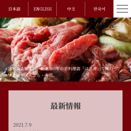
日本語
ENGLISH
中文
한국어
清水五条駅すぐ。創業360年の京料理店「はり清」で味わう、
すき焼き・天ぷら・寿司。
最新情報
2021.7.9