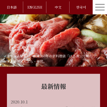
日本語
ENGLISH
中文
한국어
清水五条駅すぐ。創業360年の京料理店「はり清」で味わう、
すき焼き・天ぷら・寿司。
最新情報
2020.10.1