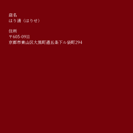
店名
はり清（はりせ）
住所
〒605-0911
京都市東山区大黒町通五条下ル袋町294