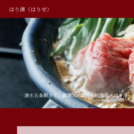
はり清（はりせ）
清水五条駅すぐ。創業360年の京料理店「はり清