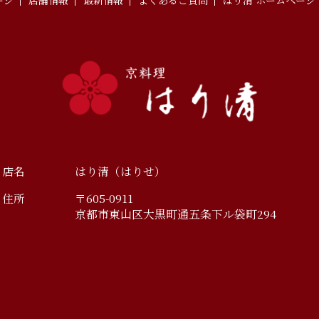
ージ
店舗情報
最新情報
よくあるご質問
はり清 ホームページ
店名
はり清（はりせ）
住所
〒605-0911
京都市東山区大黒町通五条下ル袋町294