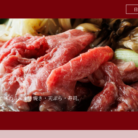
日
」で味わう、すき焼き・天ぷら・寿司。