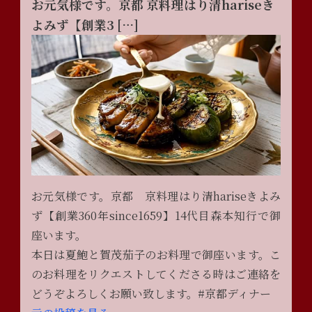
お元気様です。京都 京料理はり清hariseき
よみず【創業3 […]
お元気様です。京都 京料理はり清hariseきよみ
ず【創業360年since1659】14代目森本知行で御
座います。
本日は夏鮑と賀茂茄子のお料理で御座います。こ
のお料理をリクエストしてくださる時はご連絡を
どうぞよろしくお願い致します。#京都ディナー