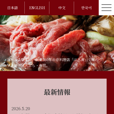
日本語
ENGLISH
中文
한국어
清水五条駅すぐ。創業360年の京料理店「はり清」で味わう、
すき焼き・天ぷら・寿司。
最新情報
2026.5.20