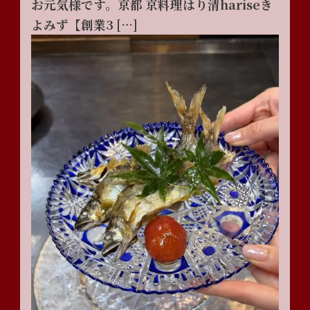
お元気様です。京都 京料理はり清hariseき
よみず【創業3 […]