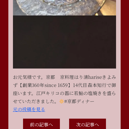
お元気様です。京都 京料理はり清hariseきよみ
ず【創業360年since 1659】14代目森本知行で御
座います。江戸キリコの器に若鮎の塩焼きを盛ら
せていただきました。
#京都ディナー
元の投稿を見る
前の記事へ
次の記事へ