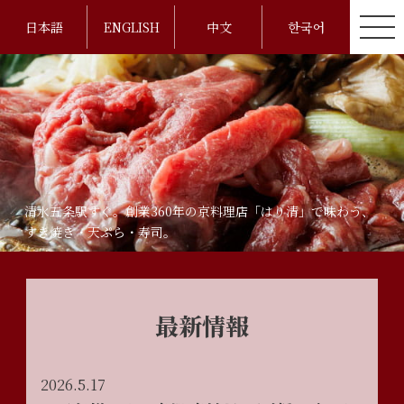
日本語
ENGLISH
中文
한국어
清水五条駅すぐ。創業360年の京料理店「はり清」で味わう、
すき焼き・天ぷら・寿司。
最新情報
2026.5.17