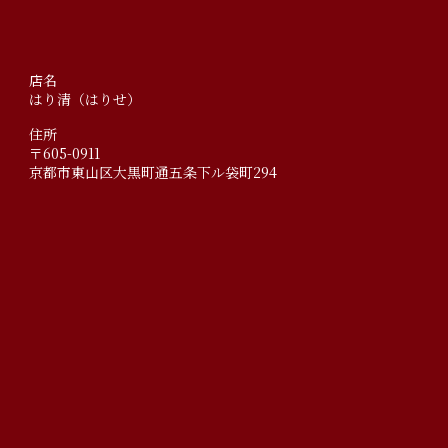
店名
はり清（はりせ）
住所
〒605-0911
京都市東山区大黒町通五条下ル袋町294