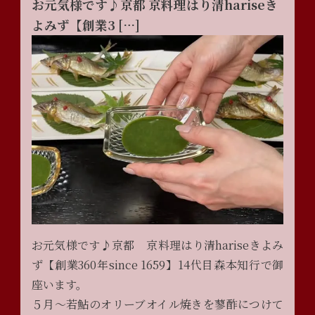
お元気様です♪京都 京料理はり清hariseき
よみず【創業3 […]
お元気様です♪京都 京料理はり清hariseきよみ
ず【創業360年since 1659】14代目森本知行で御
座います。
５月〜若鮎のオリーブオイル焼きを蓼酢につけて