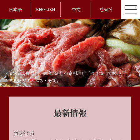
日本語
ENGLISH
中文
한국어
清水五条駅すぐ。創業360年の京料理店「はり清」で味わう、
すき焼き・天ぷら・寿司。
最新情報
2026.5.6