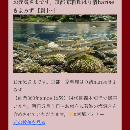
お元気さまです。京都 京料理はり清harise
きよみず 【創 […]
お元気さまです。京都 京料理はり清hariseきよ
みず
【創業360年since 1659】14代目森本知行で御座
います。明日５月１日〜お献立に若鮎の塩焼きを
含めさせていただきます。
#京都ディナー
元の投稿を見る