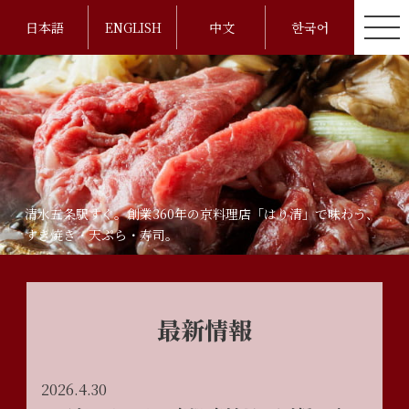
日本語
ENGLISH
中文
한국어
清水五条駅すぐ。創業360年の京料理店「はり清」で味わう、
すき焼き・天ぷら・寿司。
最新情報
2026.4.30